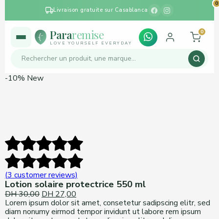
0
0
0
0
0
0
0
0
0
0
Livraison gratuite sur Casablanca
Para
remise
0
LOVE YOURSELF EVERYDAY
-10%
New
(
3
customer reviews)
Lotion solaire protectrice 550 ml
DH
30,00
Original
DH
27,00
Current
Lorem ipsum dolor sit amet, consetetur sadipscing elitr, sed
price
price
diam nonumy eirmod tempor invidunt ut labore rem ipsum
was:
is: