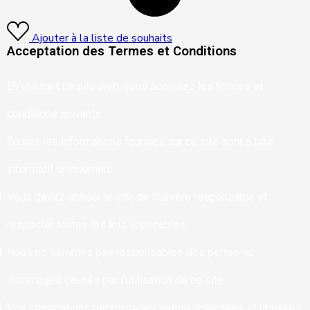
Ajouter à la liste de souhaits
Acceptation des Termes et Conditions
En utilisant ce site web, vous acceptez les termes et
conditions suivants :
Toutes les informations fournies sur ce site sont à titre
informatif uniquement.
Vous devez utiliser le site de manière responsable et
respecter toutes les lois applicables.
Nous ne sommes pas responsables des pertes ou
dommages causés par l’utilisation de ce site.
Vos informations personnelles seront collectées et utilisées