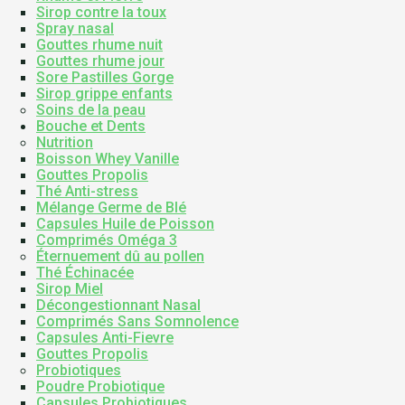
Sirop contre la toux
Spray nasal
Gouttes rhume nuit
Gouttes rhume jour
Sore Pastilles Gorge
Sirop grippe enfants
Soins de la peau
Bouche et Dents
Nutrition
Boisson Whey Vanille
Gouttes Propolis
Thé Anti-stress
Mélange Germe de Blé
Capsules Huile de Poisson
Comprimés Oméga 3
Éternuement dû au pollen
Thé Échinacée
Sirop Miel
Décongestionnant Nasal
Comprimés Sans Somnolence
Capsules Anti-Fievre
Gouttes Propolis
Probiotiques
Poudre Probiotique
Capsules Probiotiques