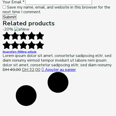
Your Email
*
Save my name, email, and website in this browser for the
next time I comment.
Submit
Related products
-20%
New
ibuprofen-500mg-gélule
Lorem ipsum dolor sit amet, consetetur sadipscing elitr, sed
diam nonumy eirmod tempor invidunt ut labore rem ipsum
dolor sit amet, consetetur sadipscing elitr, sed diam nonumy
DH
40,00
Original
DH
32,00
Current
Ajouter au panier
price
price
was:
is:
DH 40,00.
DH 32,00.