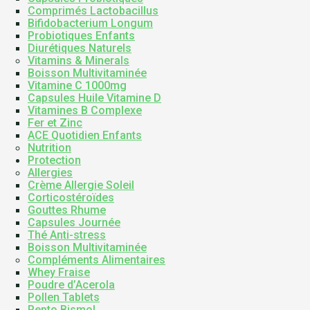
Comprimés Lactobacillus
Bifidobacterium Longum
Probiotiques Enfants
Diurétiques Naturels
Vitamins & Minerals
Boisson Multivitaminée
Vitamine C 1000mg
Capsules Huile Vitamine D
Vitamines B Complexe
Fer et Zinc
ACE Quotidien Enfants
Nutrition
Protection
Allergies
Crème Allergie Soleil
Corticostéroïdes
Gouttes Rhume
Capsules Journée
Thé Anti-stress
Boisson Multivitaminée
Compléments Alimentaires
Whey Fraise
Poudre d’Acerola
Pollen Tablets
Pepto Bismol