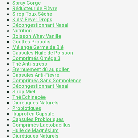
Spray Gorge
Réducteur de Fièvre
Sirop Toux Sèche
Kids’ Fever Drops
Décongestionnant Nasal
Nutrition
Boisson Whey Vanille
Gouttes Propolis
Mélange Germe de Blé
Capsules Huile de Poisson
Comprimés Oméga 3
Thé Anti-stress
Éternuement dû au pollen
Capsules Anti-Fievre
Comprimés Sans Somnolence
Décongestionnant Nasal
Sirop Miel
Thé Échinacée
Diurétiques Naturels
Probiotiques
Ibuprofen Capsule
Capsules Probiotiques
Comprimés Lactobacillus
Huile de Magnésium
Diurétiques Naturels