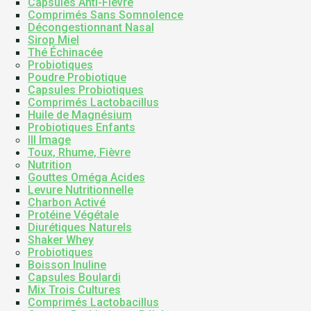
Capsules Anti-Fievre
Comprimés Sans Somnolence
Décongestionnant Nasal
Sirop Miel
Thé Échinacée
Probiotiques
Poudre Probiotique
Capsules Probiotiques
Comprimés Lactobacillus
Huile de Magnésium
Probiotiques Enfants
III Image
Toux, Rhume, Fièvre
Nutrition
Gouttes Oméga Acides
Levure Nutritionnelle
Charbon Activé
Protéine Végétale
Diurétiques Naturels
Shaker Whey
Probiotiques
Boisson Inuline
Capsules Boulardi
Mix Trois Cultures
Comprimés Lactobacillus