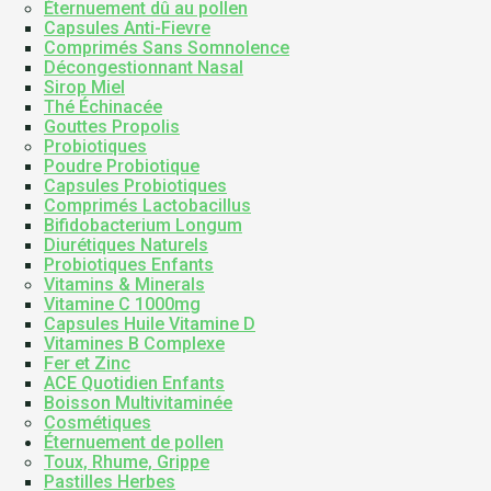
Éternuement dû au pollen
Capsules Anti-Fievre
Comprimés Sans Somnolence
Décongestionnant Nasal
Sirop Miel
Thé Échinacée
Gouttes Propolis
Probiotiques
Poudre Probiotique
Capsules Probiotiques
Comprimés Lactobacillus
Bifidobacterium Longum
Diurétiques Naturels
Probiotiques Enfants
Vitamins & Minerals
Vitamine C 1000mg
Capsules Huile Vitamine D
Vitamines B Complexe
Fer et Zinc
ACE Quotidien Enfants
Boisson Multivitaminée
Cosmétiques
Éternuement de pollen
Toux, Rhume, Grippe
Pastilles Herbes