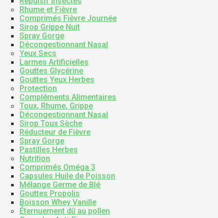
Répulsif Insectes
Rhume et Fièvre
Comprimés Fièvre Journée
Sirop Grippe Nuit
Spray Gorge
Décongestionnant Nasal
Yeux Secs
Larmes Artificielles
Gouttes Glycérine
Gouttes Yeux Herbes
Protection
Compléments Alimentaires
Toux, Rhume, Grippe
Décongestionnant Nasal
Sirop Toux Sèche
Réducteur de Fièvre
Spray Gorge
Pastilles Herbes
Nutrition
Comprimés Oméga 3
Capsules Huile de Poisson
Mélange Germe de Blé
Gouttes Propolis
Boisson Whey Vanille
Éternuement dû au pollen