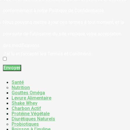
conformément à notre Politique de Confidentialité.
Nous pouvons mettre à jour ces termes à tout moment, et la
poursuite de l’utilisation du site implique votre acceptation
des modifications
J’ai lu et j’accepte les Termes et Conditions.
Envoyer
Santé
Nutrition
Gouttes Oméga
Levure Alimentaire
Shake Whey
Charbon Actif
Protéine Végétale
Diurétiques Naturels
Probiotiques
Boisson à l’inuline