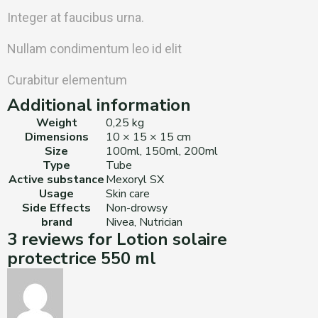
Integer at faucibus urna.
Nullam condimentum leo id elit
Curabitur elementum
Additional information
Weight
0,25 kg
Dimensions
10 × 15 × 15 cm
Size
100ml, 150ml, 200ml
Type
Tube
Active substance
Mexoryl SX
Usage
Skin care
Side Effects
Non-drowsy
brand
Nivea, Nutrician
3 reviews for
Lotion solaire
protectrice 550 ml