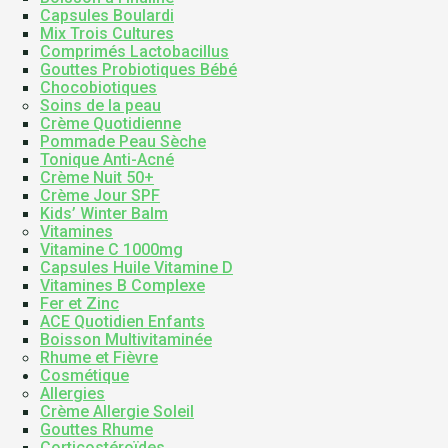
Capsules Boulardi
Mix Trois Cultures
Comprimés Lactobacillus
Gouttes Probiotiques Bébé
Chocobiotiques
Soins de la peau
Crème Quotidienne
Pommade Peau Sèche
Tonique Anti-Acné
Crème Nuit 50+
Crème Jour SPF
Kids’ Winter Balm
Vitamines
Vitamine C 1000mg
Capsules Huile Vitamine D
Vitamines B Complexe
Fer et Zinc
ACE Quotidien Enfants
Boisson Multivitaminée
Rhume et Fièvre
Cosmétique
Allergies
Crème Allergie Soleil
Gouttes Rhume
Corticostéroïdes