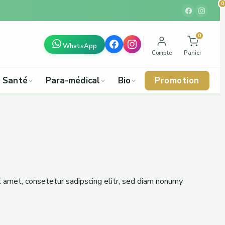
0
0
0
0
0
0
0
0
0
WhatsApp
Compte
Panier
Santé
Para-médical
Bio
Promotion
t amet, consetetur sadipscing elitr, sed diam nonumy