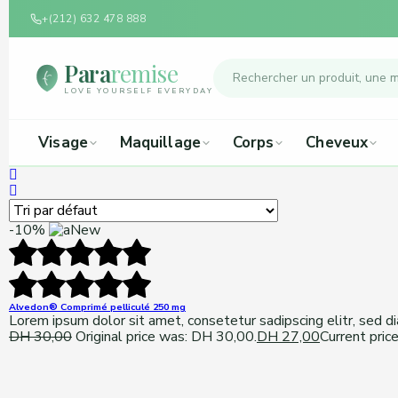
+(212) 632 478 888
Para
remise
LOVE YOURSELF EVERYDAY
Visage
Maquillage
Corps
Cheveux
-10%
New
Alvedon® Comprimé pelliculé 250 mg
Lorem ipsum dolor sit amet, consetetur sadipscing elitr, sed 
DH
30,00
Original price was: DH 30,00.
DH
27,00
Current pric