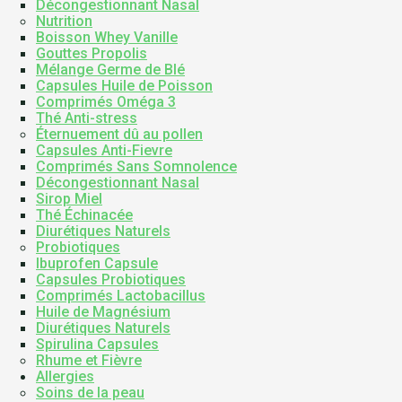
Décongestionnant Nasal
Nutrition
Boisson Whey Vanille
Gouttes Propolis
Mélange Germe de Blé
Capsules Huile de Poisson
Comprimés Oméga 3
Thé Anti-stress
Éternuement dû au pollen
Capsules Anti-Fievre
Comprimés Sans Somnolence
Décongestionnant Nasal
Sirop Miel
Thé Échinacée
Diurétiques Naturels
Probiotiques
Ibuprofen Capsule
Capsules Probiotiques
Comprimés Lactobacillus
Huile de Magnésium
Diurétiques Naturels
Spirulina Capsules
Rhume et Fièvre
Allergies
Soins de la peau