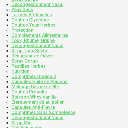
Décongestionnant Nasal
Yeux Secs
Larmes Artificielles
Gouttes Glycérine
Gouttes Yeux Herbes
Protection
Compléments Alimentaires
Toux, Rhume, Grippe
Décongestionnant Nasal
Sirop Toux Sèche
Réducteur de Fièvre
Spray Gorge
Pastilles Herbes
Nutrition
Comprimés Oméga 3
Capsules Huile de Poisson
Mélange Germe de Blé
Gouttes Propolis
Boisson Whey Vanille
Éternuement dû au pollen
Capsules Anti-Fievre
Comprimés Sans Somnolence
Décongestionnant Nasal
Sirop Miel
Thé Échinacée