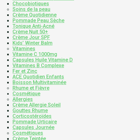
Chocobiotiques
Soins de la peau
Crème Quotidienne
Pommade Peau Sèche
Tonique Anti-Acné
Crème Nuit 50+
Crème Jour SPF
Kids’ Winter Balm
Vitamines
Vitamine C 1000mg
Capsules Huile Vitamine D
Vitamines B Complexe
Fer et Zinc
ACE Quotidien Enfants
Boisson Multivitaminée
Rhume et Fièvre
Cosmétique
Allergies
Crème Allergie Soleil
Gouttes Rhume
Corticostéroïdes
Pommade Urticaire
Capsules Journée
Cosmétiques
Crème Teintée