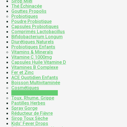
Sirop Miel
Thé Échinacée
Gouttes Propolis
Probiotiques
Poudre Probiotique
Capsules Probiotiques
Comprimés Lactobacillus
Bifidobacterium Longum
Diurétiques Naturels
Probiotiques Enfants
Vitamins & Minerals
Vitamine C 1000mg
Capsules Huile Vitamine D
Vitamines B Complexe
Fer et Zinc
ACE Quotidien Enfants
Boisson Multivitaminée
Cosmétiques
Éternuement de pollen
Toux, Rhume, Grippe
Pastilles Herbes
Spray Gorge
Réducteur de Fièvre
Sirop Toux Sèche
Kids’ Fever Drops