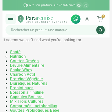
Livraison gratuite sur Casablanca
Para
remise
0
LOVE YOURSELF EVERYDAY
It seems we can’t find what you’re looking for.
Santé
Nutrition
Gouttes Oméga
Levure Alimentaire
Shake Whey
Charbon Actif
Protéine Végétale
Diurétiques Naturels
Probiotiques
Boisson à l’inuline
Capsules Boulardi
Mix Trois Cultures
Comprimés Lactobacillus
Gouttes Probiotiques Bébé