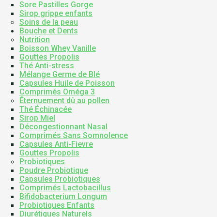
Sore Pastilles Gorge
Sirop grippe enfants
Soins de la peau
Bouche et Dents
Nutrition
Boisson Whey Vanille
Gouttes Propolis
Thé Anti-stress
Mélange Germe de Blé
Capsules Huile de Poisson
Comprimés Oméga 3
Éternuement dû au pollen
Thé Échinacée
Sirop Miel
Décongestionnant Nasal
Comprimés Sans Somnolence
Capsules Anti-Fievre
Gouttes Propolis
Probiotiques
Poudre Probiotique
Capsules Probiotiques
Comprimés Lactobacillus
Bifidobacterium Longum
Probiotiques Enfants
Diurétiques Naturels