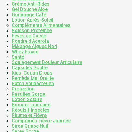
Crème Anti-Rides
Gel Douche Aloe
Gommage Café
Lotion Après-Soleil
Compléments Alimentaires
Boisson Protéinée
Fèves de Cacao
Poudre d’Acerola
Mélange Algues Nori
Whey Fraise
Santé
Soulagement Douleur Articulaire
Capsules Goutte
Kids’ Cough Drops
Remède Mal Oreille
Patch Antibactérien
Protection
Pastilles Gorge
Lotion Solaire
Booster Immunité
Répulsif Insectes
Rhume et Fièvre
Comprimés Fièvre Journée
Sirop Grippe Nuit
Spray Gorge