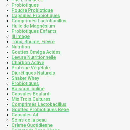
Probiotiques
Poudre Probiotique
Capsules Probiotiques
Comprimés Lactobacillus
Huile de Magnésium
Probiotiques Enfants
III Image
Toux, Rhume, Fièvre
Nutrition
Gouttes Oméga Acides
Levure Nutritionnelle
Charbon Activé
Protéine Végétale
Diurétiques Naturels
Shaker Whey
Probiotiques
Boisson Inuline
Capsules Boulardi
Mix Trois Cultures
Comprimés Lactobacillus
Gouttes Probiotiques Bébé
Capsules Ail
Soins de la peau
Crème Quotidienne