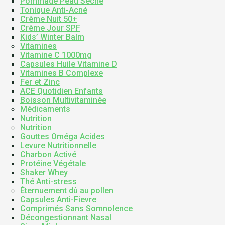
Pommade Peau Sèche
Tonique Anti-Acné
Crème Nuit 50+
Crème Jour SPF
Kids’ Winter Balm
Vitamines
Vitamine C 1000mg
Capsules Huile Vitamine D
Vitamines B Complexe
Fer et Zinc
ACE Quotidien Enfants
Boisson Multivitaminée
Médicaments
Nutrition
Nutrition
Gouttes Oméga Acides
Levure Nutritionnelle
Charbon Activé
Protéine Végétale
Shaker Whey
Thé Anti-stress
Éternuement dû au pollen
Capsules Anti-Fievre
Comprimés Sans Somnolence
Décongestionnant Nasal