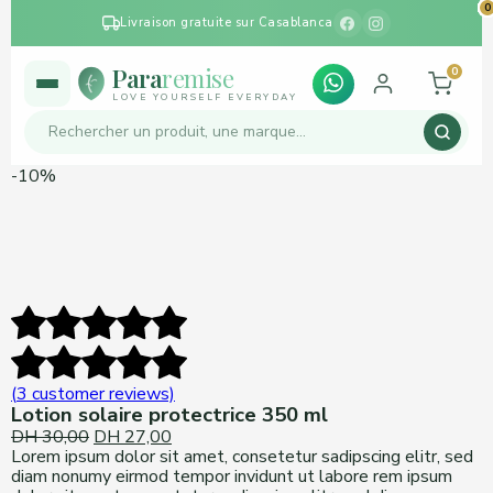
0
0
0
0
0
0
0
0
0
0
Livraison gratuite sur Casablanca
Para
remise
0
LOVE YOURSELF EVERYDAY
-10%
(
3
customer reviews)
Lotion solaire protectrice 350 ml
DH
30,00
Original
DH
27,00
Current
Lorem ipsum dolor sit amet, consetetur sadipscing elitr, sed
price
price
diam nonumy eirmod tempor invidunt ut labore rem ipsum
was:
is: