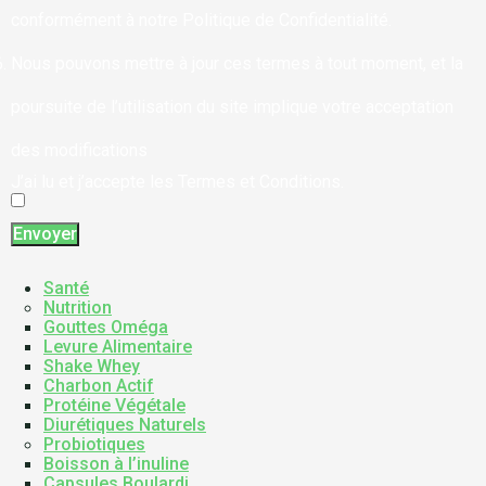
conformément à notre Politique de Confidentialité.
Nous pouvons mettre à jour ces termes à tout moment, et la
poursuite de l’utilisation du site implique votre acceptation
des modifications
J’ai lu et j’accepte les Termes et Conditions.
Envoyer
Santé
Nutrition
Gouttes Oméga
Levure Alimentaire
Shake Whey
Charbon Actif
Protéine Végétale
Diurétiques Naturels
Probiotiques
Boisson à l’inuline
Capsules Boulardi