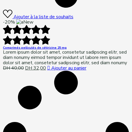
Ajouter à la liste de souhaits
-20%
New
Comprimés pelliculés de cétirizine 25 mg
Lorem ipsum dolor sit amet, consetetur sadipscing elitr, sed
diam nonumy eirmod tempor invidunt ut labore rem ipsum
dolor sit amet, consetetur sadipscing elitr, sed diam nonumy
DH
40,00
Original
DH
32,00
Current
Ajouter au panier
price
price
was:
is:
DH 40,00.
DH 32,00.