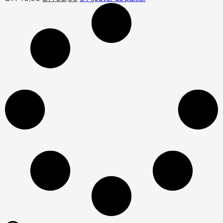
price
price
was:
is:
DH 40,00.
DH 32,00.