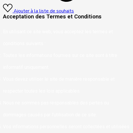
Ajouter à la liste de souhaits
Acceptation des Termes et Conditions
En utilisant ce site web, vous acceptez les termes et
conditions suivants :
Toutes les informations fournies sur ce site sont à titre
informatif uniquement.
Vous devez utiliser le site de manière responsable et
respecter toutes les lois applicables.
Nous ne sommes pas responsables des pertes ou
dommages causés par l’utilisation de ce site.
Vos informations personnelles seront collectées et utilisées