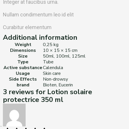
Integer at faucibus urna.
Nullam condimentum leo id elit
Curabitur elementum
Additional information
Weight
0,25 kg
Dimensions
10 × 15 × 15 cm
Size
50ml, 100ml, 125ml
Type
Tube
Active substance
Calendula
Usage
Skin care
Side Effects
Non-drowsy
brand
Bioten, Eucerin
3 reviews for
Lotion solaire
protectrice 350 ml