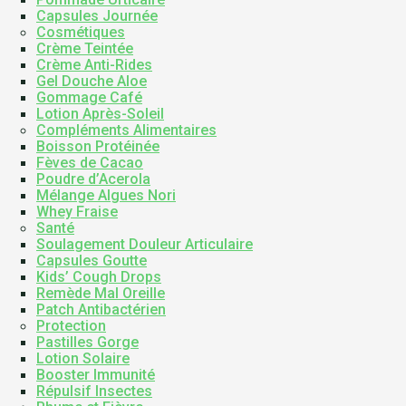
Capsules Journée
Cosmétiques
Crème Teintée
Crème Anti-Rides
Gel Douche Aloe
Gommage Café
Lotion Après-Soleil
Compléments Alimentaires
Boisson Protéinée
Fèves de Cacao
Poudre d’Acerola
Mélange Algues Nori
Whey Fraise
Santé
Soulagement Douleur Articulaire
Capsules Goutte
Kids’ Cough Drops
Remède Mal Oreille
Patch Antibactérien
Protection
Pastilles Gorge
Lotion Solaire
Booster Immunité
Répulsif Insectes