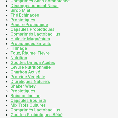
Comprimés Sans Somnolence
Décongestionnant Nasal
Sirop Miel
Thé Échinacée
Probiotiques
Poudre Probiotique
Capsules Probiotiques
Comprimés Lactobacillus
Huile de Magnésium
Probiotiques Enfants
III Image
Toux, Rhume, Fièvre
Nutrition
Gouttes Oméga Acides
Levure Nutritionnelle
Charbon Activé
Protéine Végétale
Diurétiques Naturels
Shaker Whey
Probiotiques
Boisson Inuline
Capsules Boulardi
Mix Trois Cultures
Comprimés Lactobacillus
Gouttes Probiotiques Bébé