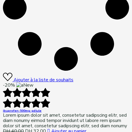
Ajouter à la liste de souhaits
-20%
New
ibuprofen-500mg-gélule
Lorem ipsum dolor sit amet, consetetur sadipscing elitr, sed
diam nonumy eirmod tempor invidunt ut labore rem ipsum
dolor sit amet, consetetur sadipscing elitr, sed diam nonumy
DH
40,00
Original
DH
32,00
Current
Ajouter au panier