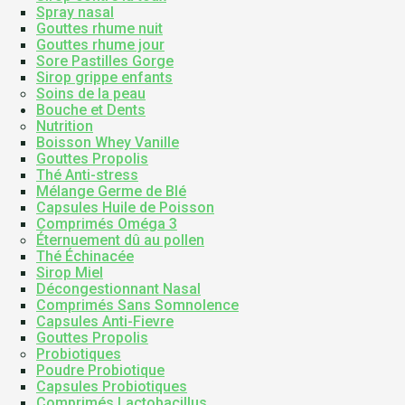
Spray nasal
Gouttes rhume nuit
Gouttes rhume jour
Sore Pastilles Gorge
Sirop grippe enfants
Soins de la peau
Bouche et Dents
Nutrition
Boisson Whey Vanille
Gouttes Propolis
Thé Anti-stress
Mélange Germe de Blé
Capsules Huile de Poisson
Comprimés Oméga 3
Éternuement dû au pollen
Thé Échinacée
Sirop Miel
Décongestionnant Nasal
Comprimés Sans Somnolence
Capsules Anti-Fievre
Gouttes Propolis
Probiotiques
Poudre Probiotique
Capsules Probiotiques
Comprimés Lactobacillus