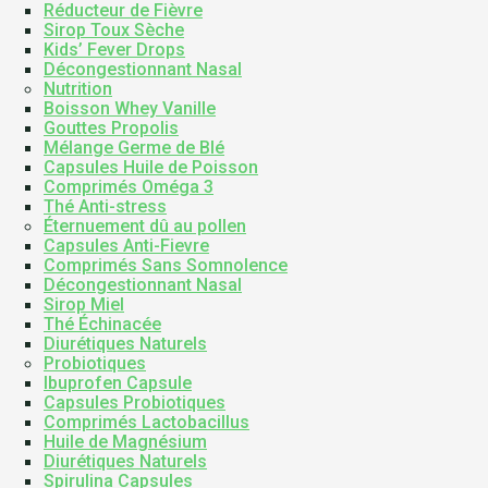
Réducteur de Fièvre
Sirop Toux Sèche
Kids’ Fever Drops
Décongestionnant Nasal
Nutrition
Boisson Whey Vanille
Gouttes Propolis
Mélange Germe de Blé
Capsules Huile de Poisson
Comprimés Oméga 3
Thé Anti-stress
Éternuement dû au pollen
Capsules Anti-Fievre
Comprimés Sans Somnolence
Décongestionnant Nasal
Sirop Miel
Thé Échinacée
Diurétiques Naturels
Probiotiques
Ibuprofen Capsule
Capsules Probiotiques
Comprimés Lactobacillus
Huile de Magnésium
Diurétiques Naturels
Spirulina Capsules