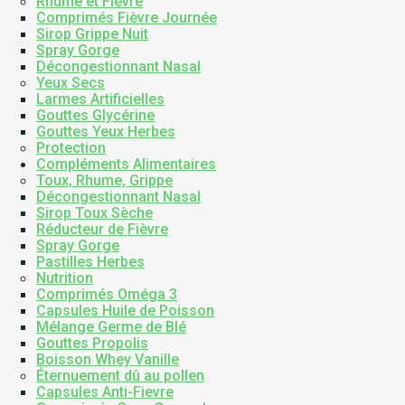
Rhume et Fièvre
Comprimés Fièvre Journée
Sirop Grippe Nuit
Spray Gorge
Décongestionnant Nasal
Yeux Secs
Larmes Artificielles
Gouttes Glycérine
Gouttes Yeux Herbes
Protection
Compléments Alimentaires
Toux, Rhume, Grippe
Décongestionnant Nasal
Sirop Toux Sèche
Réducteur de Fièvre
Spray Gorge
Pastilles Herbes
Nutrition
Comprimés Oméga 3
Capsules Huile de Poisson
Mélange Germe de Blé
Gouttes Propolis
Boisson Whey Vanille
Éternuement dû au pollen
Capsules Anti-Fievre