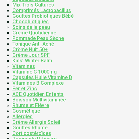
Mix Trois Cultures
Comprimés Lactobacillus
Gouttes Probiotiques Bébé
Chocobiotiques
Soins de la peau
Crème Quotidienne
Pommade Peau Sèche
Tonique Anti-Acné
Crème Nuit 50+
Crème Jour SPF
Kids’ Winter Balm
Vitamines
Vitamine C 1000mg
Capsules Huile Vitamine D
Vitamines B Complexe
Fer et Zinc
ACE Quotidien Enfants
Boisson Multivitaminée
Rhume et Fièvre
Cosmétique
Allergies
Crème Allergie Soleil
Gouttes Rhume
Corticostéroïdes
Pommade Urticaire