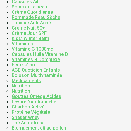
Capsules Ail
Soins de la peau
Crème Quotidienne
Pommade Peau Sèche
Tonique Anti-Acné
Crème Nuit 50+
Crème Jour SPF
Kids’ Winter Balm
Vitamines
Vitamine C 1000mg
Capsules Huile Vitamine D
Vitamines B Complexe
Fer et Zinc
ACE Quotidien Enfants
Boisson Multivitaminée
Médicaments
Nutrition
Nutrition
Gouttes Oméga Acides
Levure Nutritionnelle
Charbon Activé
Protéine Végétale
Shaker Whey
Thé Anti-stress
Éternuement dû au pollen