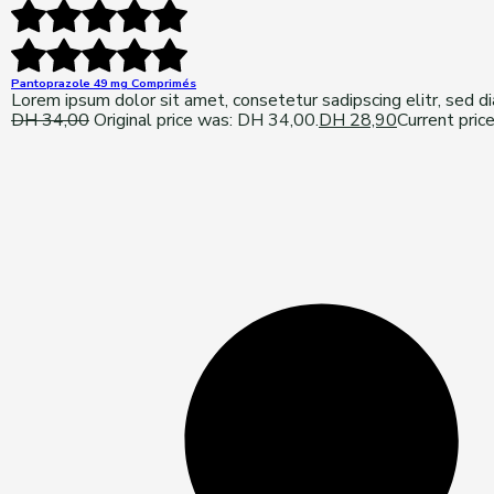
Pantoprazole 49 mg Comprimés
Lorem ipsum dolor sit amet, consetetur sadipscing elitr, sed 
DH
34,00
Original price was: DH 34,00.
DH
28,90
Current pric