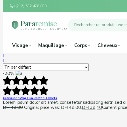
+(212) 632 478 888
Para
remise
LOVE YOURSELF EVERYDAY
Visage
Maquillage
Corps
Cheveux
-20%
Cetirizine 12mg Film-coated Tablets
Lorem ipsum dolor sit amet, consetetur sadipscing elitr, sed 
DH
48,00
Original price was: DH 48,00.
DH
38,40
Current pric