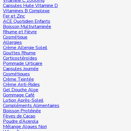
Vitamine C 1000mg
Capsules Huile Vitamine D
Vitamines B Complexe
Fer et Zinc
ACE Quotidien Enfants
Boisson Multivitaminée
Rhume et Fièvre
Cosmétique
Allergies
Crème Allergie Soleil
Gouttes Rhume
Corticostéroïdes
Pommade Urticaire
Capsules Journée
Cosmétiques
Crème Teintée
Crème Anti-Rides
Gel Douche Aloe
Gommage Café
Lotion Après-Soleil
Compléments Alimentaires
Boisson Protéinée
Fèves de Cacao
Poudre d’Acerola
Mélange Algues Nori