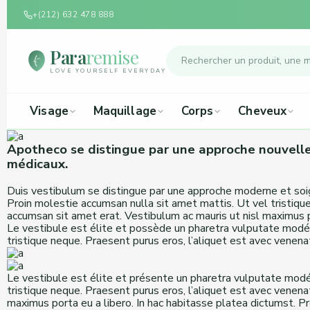
+(212) 632 478 888
Para
remise
LOVE YOURSELF EVERYDAY
Visage
Maquillage
Corps
Cheveux
Apotheco se distingue par une approche nouvell
médicaux.
Duis vestibulum se distingue par une approche moderne et soign
Proin molestie accumsan nulla sit amet mattis. Ut vel tristique
accumsan sit amet erat. Vestibulum ac mauris ut nisl maximus po
Le vestibule est élite et possède un pharetra vulputate modéré
tristique neque. Praesent purus eros, l’aliquet est avec venenat
Le vestibule est élite et présente un pharetra vulputate modéré
tristique neque. Praesent purus eros, l’aliquet est avec venenat
maximus porta eu a libero. In hac habitasse platea dictumst. Pro