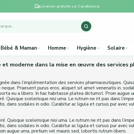
Livraison gratuite sur Casablanca
Bébé & Maman
Homme
Hygiène
Solaire
e et moderne dans la mise en œuvre des services 
ée dans l’implémentation des services pharmaceutiques. Quisque 
 neque. Praesent purus eros, aliquet sit amet venenatis in, sodale
rta eu a libero. In hac habitasse platea dictumst. Proin augue ur
. Quisque scelerisque nisi urna. Le rutrum ne rit pas dans l’impe
is, dans sodales in odio. Curabitur ac ligula et cursus pur avec 
. Quisque scelerisque nisi urna. Le rutrum ne rit pas dans l’imp
is, dans sodales in odio. Curabitur ac ligula et cursus pur avec 
in augue urna, pretium vel mauris sed, lobortis rutrum libero.