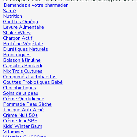
Demandez à votre pharmacien
Santé
Nutrition
Gouttes Oméga
Levure Alimentaire
Shake Whey
Charbon Actif
Protéine Végétale
Diurétiques Naturels
Probiotiques
Boisson à l’inuline
Capsules Boulardi
Mix Trois Cultures
Comprimés Lactobacillus
Gouttes Probiotiques Bébé
Chocobiotiques
Soins de la peau
Crème Quotidienne
Pommade Peau Sèche
Tonique Anti-Acné
Crème Nuit 50+
Crème Jour SPF
Kids’ Winter Balm
Vitamines