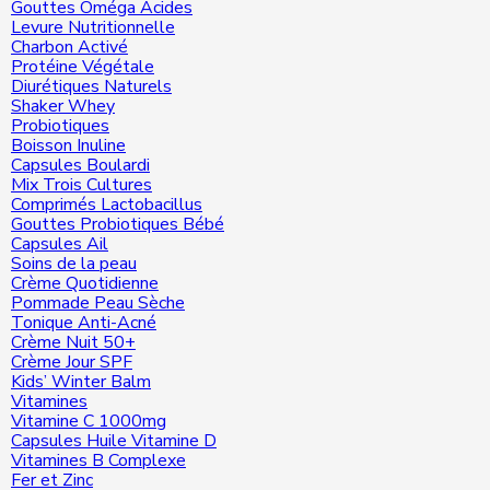
Gouttes Oméga Acides
Levure Nutritionnelle
Charbon Activé
Protéine Végétale
Diurétiques Naturels
Shaker Whey
Probiotiques
Boisson Inuline
Capsules Boulardi
Mix Trois Cultures
Comprimés Lactobacillus
Gouttes Probiotiques Bébé
Capsules Ail
Soins de la peau
Crème Quotidienne
Pommade Peau Sèche
Tonique Anti-Acné
Crème Nuit 50+
Crème Jour SPF
Kids’ Winter Balm
Vitamines
Vitamine C 1000mg
Capsules Huile Vitamine D
Vitamines B Complexe
Fer et Zinc