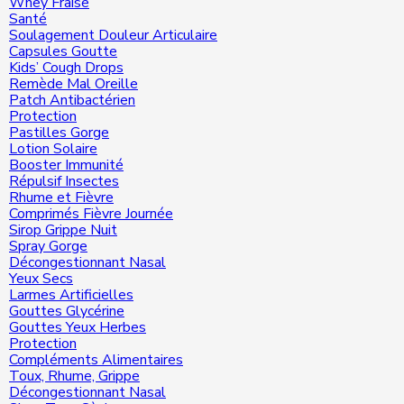
Whey Fraise
Santé
Soulagement Douleur Articulaire
Capsules Goutte
Kids’ Cough Drops
Remède Mal Oreille
Patch Antibactérien
Protection
Pastilles Gorge
Lotion Solaire
Booster Immunité
Répulsif Insectes
Rhume et Fièvre
Comprimés Fièvre Journée
Sirop Grippe Nuit
Spray Gorge
Décongestionnant Nasal
Yeux Secs
Larmes Artificielles
Gouttes Glycérine
Gouttes Yeux Herbes
Protection
Compléments Alimentaires
Toux, Rhume, Grippe
Décongestionnant Nasal