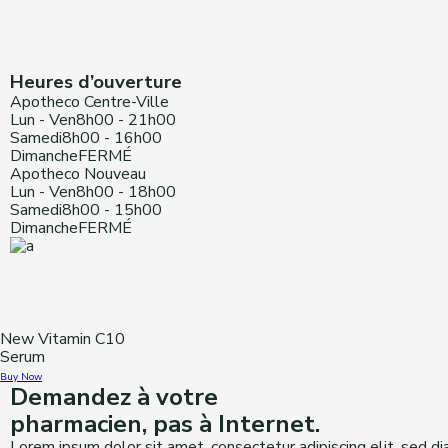
Heures d’ouverture
Apotheco Centre-Ville
Lun - Ven
8h00 - 21h00
Samedi
8h00 - 16h00
Dimanche
FERMÉ
Apotheco Nouveau
Lun - Ven
8h00 - 18h00
Samedi
8h00 - 15h00
Dimanche
FERMÉ
New Vitamin C10
Serum
Buy Now
Demandez à votre
pharmacien, pas à Internet.
Lorem ipsum dolor sit amet, consectetur adipiscing elit, sed 