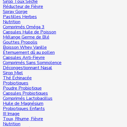
Sirop Toux Sèche
Réducteur de Fièvre
Spray Gorge
Pastilles Herbes
Nutrition
Comprimés Oméga 3
Capsules Huile de Poisson
Mélange Germe de Blé
Gouttes Propolis
Boisson Whey Vanille
Éternuement dû au pollen
Capsules Anti-Fievre
Comprimés Sans Somnolence
Décongestionnant Nasal
Sirop Miel
Thé Échinacée
Probiotiques
Poudre Probiotique
Capsules Probiotiques
Comprimés Lactobacillus
Huile de Magnésium
Probiotiques Enfants
III Image
Toux, Rhume, Fièvre
Nutrition