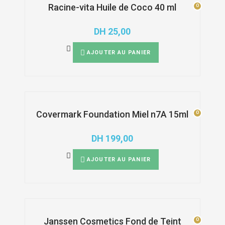
Racine-vita Huile de Coco 40 ml
0
0
DH
25,00
AJOUTER AU PANIER
Covermark Foundation Miel n7A 15ml
0
0
DH
199,00
AJOUTER AU PANIER
Janssen Cosmetics Fond de Teint
0
0