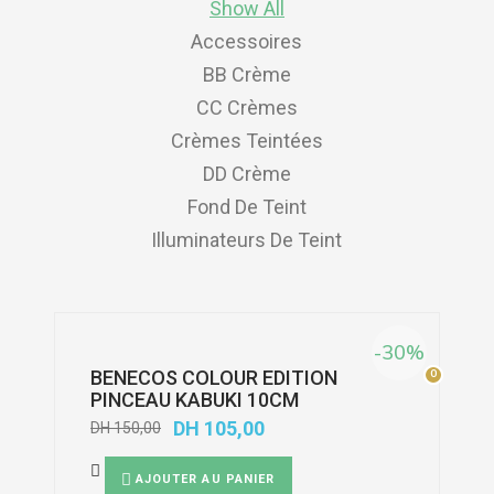
Show All
Accessoires
BB Crème
CC Crèmes
Crèmes Teintées
DD Crème
Fond De Teint
Illuminateurs De Teint
-30%
BENECOS COLOUR EDITION
0
0
PINCEAU KABUKI 10CM
DH
105,00
DH
150,00
AJOUTER AU PANIER