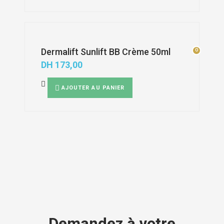
Dermalift Sunlift BB Crème 50ml
0
0
DH
173,00
AJOUTER AU PANIER
Demandez à votre