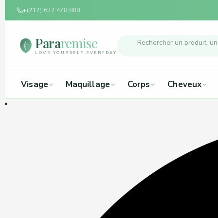
+(212) 632 478 888
Para
remise
LOVE YOURSELF EVERYDAY
Visage
Maquillage
Corps
Cheveux